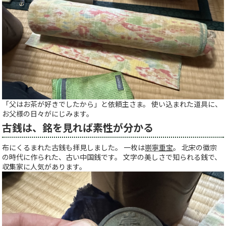
「父はお茶が好きでしたから」と依頼主さま。 使い込まれた道具に、
お父様の日々がにじみます。
古銭は、銘を見れば素性が分かる
布にくるまれた古銭も拝見しました。 一枚は
崇寧重宝
。 北宋の徽宗
の時代に作られた、古い中国銭です。 文字の美しさで知られる銭で、
収集家に人気があります。