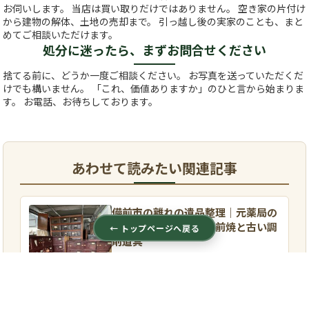
お伺いします。 当店は買い取りだけではありません。 空き家の片付け
から建物の解体、土地の売却まで。 引っ越し後の実家のことも、まと
めてご相談いただけます。
処分に迷ったら、まずお問合せください
捨てる前に、どうか一度ご相談ください。 お写真を送っていただくだ
けでも構いません。 「これ、価値ありますか」のひと言から始まりま
す。 お電話、お待ちしております。
あわせて読みたい関連記事
備前市の離れの遺品整理｜元薬局の
お宅から西村春湖の備前焼と古い調
← トップページへ戻る
剤道具
備前市で住まいの離れの遺品整理。元薬
局のお宅から、西村春湖の備前焼の香炉
と古い調剤道具が出てきた買取事例で
す。