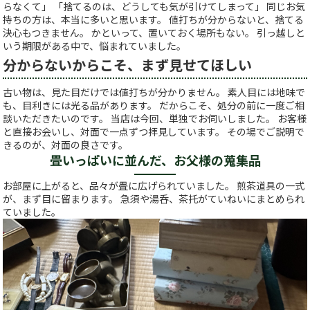
らなくて」 「捨てるのは、どうしても気が引けてしまって」 同じお気
持ちの方は、本当に多いと思います。 値打ちが分からないと、捨てる
決心もつきません。 かといって、置いておく場所もない。 引っ越しと
いう期限がある中で、悩まれていました。
分からないからこそ、まず見せてほしい
古い物は、見た目だけでは値打ちが分かりません。 素人目には地味で
も、目利きには光る品があります。 だからこそ、処分の前に一度ご相
談いただきたいのです。 当店は今回、単独でお伺いしました。 お客様
と直接お会いし、対面で一点ずつ拝見しています。 その場でご説明で
きるのが、対面の良さです。
畳いっぱいに並んだ、お父様の蒐集品
お部屋に上がると、品々が畳に広げられていました。 煎茶道具の一式
が、まず目に留まります。 急須や湯呑、茶托がていねいにまとめられ
ていました。