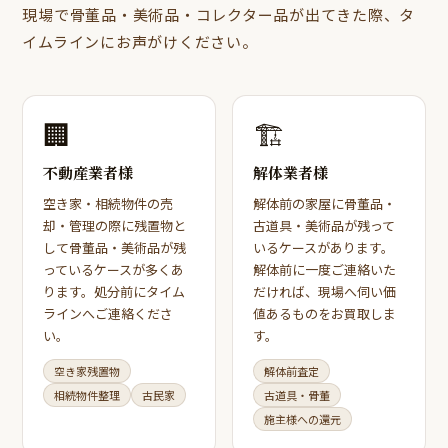
現場で骨董品・美術品・コレクター品が出てきた際、タ
イムラインにお声がけください。
🏢
🏗
不動産業者様
解体業者様
空き家・相続物件の売
解体前の家屋に骨董品・
却・管理の際に残置物と
古道具・美術品が残って
して骨董品・美術品が残
いるケースがあります。
っているケースが多くあ
解体前に一度ご連絡いた
ります。処分前にタイム
だければ、現場へ伺い価
ラインへご連絡くださ
値あるものをお買取しま
い。
す。
空き家残置物
解体前査定
相続物件整理
古民家
古道具・骨董
施主様への還元