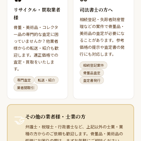
リサイクル・買取業者
司法書士の方へ
様
相続登記・失踪者財産管
理などの案件で骨董品・
骨董・美術品・コレクタ
美術品の査定が必要にな
ー品の専門的な査定に困
ることがあります。参考
っていませんか？他業者
価格の提示や査定書の発
様からの転送・紹介も歓
行にも対応します。
迎します。適正価格での
査定・買取をいたしま
相続登記案件
す。
骨董品査定
専門査定
転送・紹介
査定書発行
業者間取引
🤝
その他の業者様・士業の方
弁護士・税理士・行政書士など、上記以外の士業・業
種の方からのご依頼も歓迎します。骨董品・美術品の
処理にお困りの際は、まずお気軽にご相談ください。