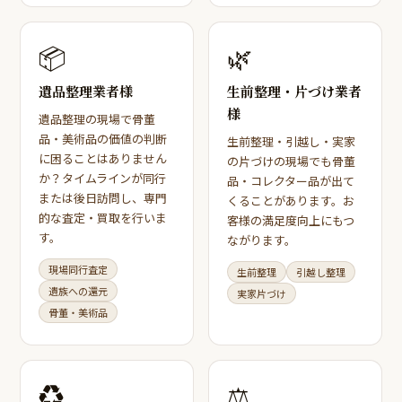
📦
🌿
遺品整理業者様
生前整理・片づけ業者
様
遺品整理の現場で骨董
品・美術品の価値の判断
生前整理・引越し・実家
に困ることはありません
の片づけの現場でも骨董
か？タイムラインが同行
品・コレクター品が出て
または後日訪問し、専門
くることがあります。お
的な査定・買取を行いま
客様の満足度向上にもつ
す。
ながります。
現場同行査定
生前整理
引越し整理
遺族への還元
実家片づけ
骨董・美術品
♻️
⚖️