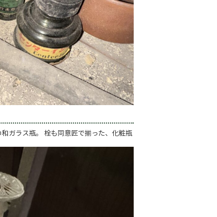
の和ガラス瓶。 栓も同意匠で揃った、化粧瓶