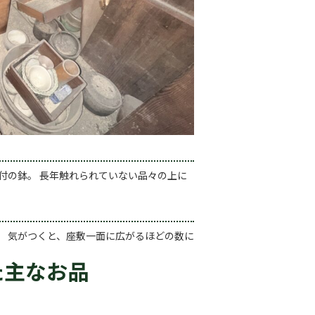
付の鉢。 長年触れられていない品々の上に
。
。 気がつくと、座敷一面に広がるほどの数に
た主なお品