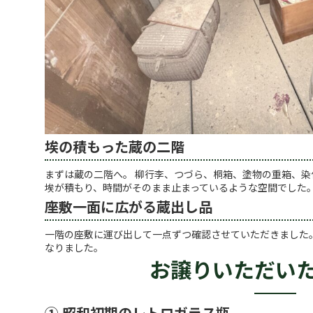
埃の積もった蔵の二階
まずは蔵の二階へ。 柳行李、つづら、桐箱、塗物の重箱、染
埃が積もり、時間がそのまま止まっているような空間でした
座敷一面に広がる蔵出し品
一階の座敷に運び出して一点ずつ確認させていただきました
なりました。
お譲りいただい
① 昭和初期のレトロガラス瓶