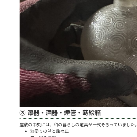
③ 漆器・酒器・煙管・蒔絵箱
座敷の中央には、和の暮らしの道具が一式そろっていました
漆塗りの盆と銘々皿