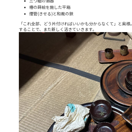
三つ組の酒器
椿の蒔絵を施した平箱
煙管(きせる)と和裁の鋏
「これ全部、どう片付ければいいかも分からなくて」と奥様
することで、また新しく活きていきます。