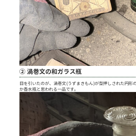
② 渦巻文の和ガラス瓶
目を引いたのが、渦巻文(うずまきもん)が型押しされた円形
か香水瓶と思われる一品です。