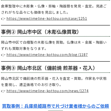
倉庫整理中に木彫象・仏像・掛軸・陶器類を発見・査定。見過ご
されがちな品々にも価値を見出しました。
👉
https://www.timeline-kottou.com/case/1251
事例② 岡山市中区（木彫仏像買取）
岡山市中区で白檀製の木彫仏像を買取。仏像は木・金属・陶器い
ずれも買取対象をなります。
👉
https://www.timeline-kottou.com/blog/1187
事例③ 岡山市北区（備前焼 煎茶器・花入）
岡山市北区で備前焼の煎茶器・花入を査定・買取。作家名や状態
を重視し、適正価格でのお引き取り。
👉
https://www.timeline-kottou.com/news/1274
買取事例：兵庫県姫路市で片づけ業者様からのご依頼