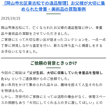
【岡山市北区東古松での遺品整理】お父様が大切に集
められた骨董・美術品の買取事例
2025/10/15
岡山市東古松にて、亡くなられたお父様の遺品整理に伴い、骨董
品や美術品の買取をさせていただきました。
ご家族にとって大切な思い出が詰まったコレクションを、一点一点
丁寧に拝見しながら査定を行い、新たな持ち主へと橋渡しをする
お手伝いとなりました。
ご依頼の背景ときっかけ
今回のご相談は
「父が生前、大切に収集していた骨董品を整理し
たい」
というご遺族様からのご依頼でした。
長い年月をかけて集められた品々は、趣味を超えて人生そのもの
を物語るもの。
しかし、次世代のご家族にとっては活用の機会がなく、保管スペー
スの問題もあり「大切にしてくれる人の手に渡してほしい」との