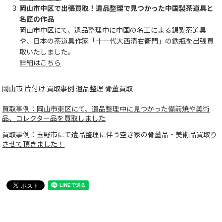
岡山市中区で出張買取！遺品整理で見つかった中国製茶道具と
名匠の作品
岡山市中区にて、遺品整理中に中国の名工による錫製茶道具
や、日本の茶道具作家「十一代大西清右衛門」の鉄瓶を出張買
取いたしました。
詳細はこちら
岡山市
片付け
買取事例
遺品整理
骨董買取
買取事例：岡山市東区にて、遺品整理中に見つかった備前焼や美術
品、コレクター品を買取しました
買取事例：玉野市にて遺品整理に伴う空き家の骨董品・美術品買取り
させて頂きました！