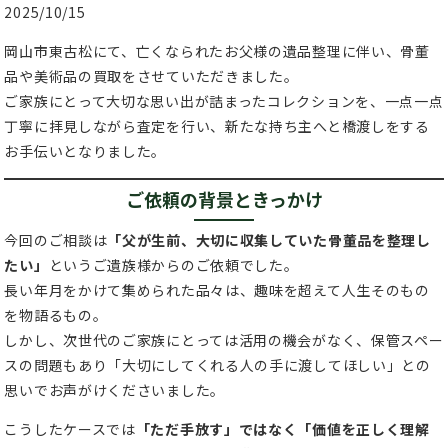
2025/10/15
岡山市東古松にて、亡くなられたお父様の遺品整理に伴い、骨董
品や美術品の買取をさせていただきました。
ご家族にとって大切な思い出が詰まったコレクションを、一点一点
丁寧に拝見しながら査定を行い、新たな持ち主へと橋渡しをする
お手伝いとなりました。
ご依頼の背景ときっかけ
今回のご相談は
「父が生前、大切に収集していた骨董品を整理し
たい」
というご遺族様からのご依頼でした。
長い年月をかけて集められた品々は、趣味を超えて人生そのもの
を物語るもの。
しかし、次世代のご家族にとっては活用の機会がなく、保管スペー
スの問題もあり「大切にしてくれる人の手に渡してほしい」との
思いでお声がけくださいました。
こうしたケースでは
「ただ手放す」ではなく「価値を正しく理解