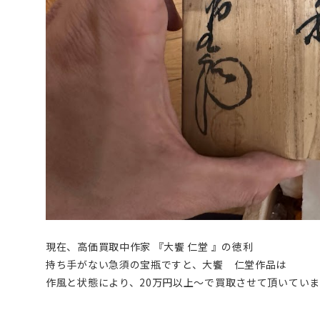
現在、高価買取中作家 『大饗 仁堂 』の徳利
持ち手がない急須の宝瓶ですと、大饗 仁堂作品は
作風と状態により、20万円以上〜で買取させて頂いていま