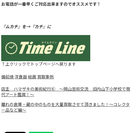
お電話が一番早くご対応出来ますのでオススメです！
『ムカチ』を→『カチ』に
↑上クリックでトップページへ戻ります
備前焼
洋食器
絵画
買取事例
店主 ハマザキの美術紀行⑥ 〜岡山芸術交流 旧内山下小学校で現
代アート鑑賞！〜
離れの倉庫・蔵の中のものを大量買取させて頂きました！〜コレクタ
ー品など編〜