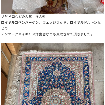
リヤドロ
などの人気 洋人形
ロイヤルコペンハーゲン
、
ウェッジウッド
、
ロイヤルドルトン
な
どの
デンマークやイギリス洋食器なども買取させて頂きました。