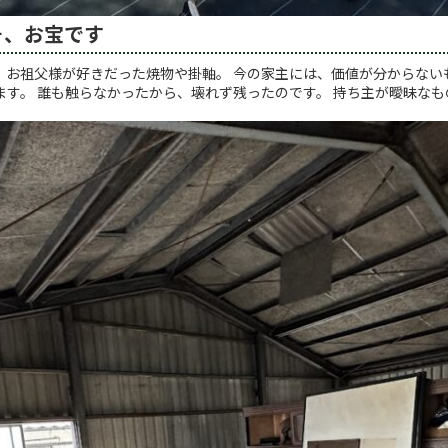
そ、お宝です
 お祖父様が好きだった焼物や掛軸。 今の家主には、価値が分からない
ます。 誰も触らなかったから、壊れず残ったのです。 持ち主が曖昧なも