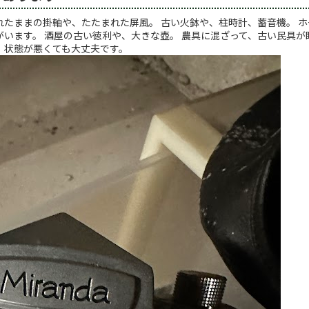
れたままの掛軸や、たたまれた屏風。 古い火鉢や、柱時計、蓄音機。 
がいます。 酒屋の古い徳利や、大きな壺。 農具に混ざって、古い民具が
、状態が悪くても大丈夫です。